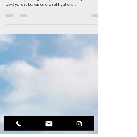
ev sizi bekliyor.
Bodrum'un en yenisi ve en iddialı manzaraya
sahip projemizi görmeye sizleri de satış ofisimize
bekliyoruz. Lansmana özel fiyatları...