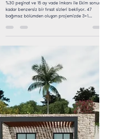
Bodrum'da şimdi yatırım yapma zamanı.
%30 peşinat ve 15 ay vade imkanı ile Ekim sonuna
kadar benzersiz bir fırsat sizleri bekliyor. 47
bağımsız bölümden oluşan projemizde 3+1...