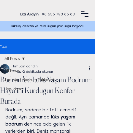
Bizi Arayın
+90 536 793 06 03
Lüksün, denizin ve mutluluğun yolculuğu başladı.
Yazı
All Posts
timucin dandin
All Posts
1 Haz
2 dakikada okunur
Bodrum'da Lüks Yaşam Bodrum:
The Most Bodrum Yalıkavak
Hayalini Kurduğun Konfor
Usg inşaat
Burada
Bodrum, sadece bir tatil cenneti 
değil. Aynı zamanda 
lüks yaşam 
bodrum
 denince akla gelen ilk 
yerlerden biri. Deniz manzaralı 