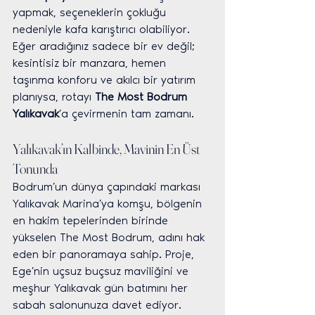
yapmak, seçeneklerin çokluğu 
nedeniyle kafa karıştırıcı olabiliyor. 
Eğer aradığınız sadece bir ev değil; 
kesintisiz bir manzara, hemen 
taşınma konforu ve akılcı bir yatırım 
planıysa, rotayı 
The Most Bodrum 
Yalıkavak
’a çevirmenin tam zamanı.
Yalıkavak’ın Kalbinde, Mavinin En Üst 
Tonunda
Bodrum’un dünya çapındaki markası 
Yalıkavak Marina’ya komşu, bölgenin 
en hakim tepelerinden birinde 
yükselen The Most Bodrum, adını hak 
eden bir panoramaya sahip. Proje, 
Ege’nin uçsuz buçsuz maviliğini ve 
meşhur Yalıkavak gün batımını her 
sabah salonunuza davet ediyor. 