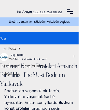
Bizi Arayın
+90 536 793 06 03
Lüksün, denizin ve mutluluğun yolculuğu başladı.
Yazı
All Posts
usg insaat
All Posts
25 Mar
2 dakikada okunur
Bodrum Konut Projeleri Arasında
The Most Bodrum Yalıkavak
Bir Yıldız: The Most Bodrum
Usg inşaat
Yalıkavak
Bodrum’da yaşamak bir tercih, 
Yalıkavak’ta yaşamak ise bir 
ayrıcalıktır. Ancak son yıllarda 
Bodrum 
konut projeleri
 arasından seçim 