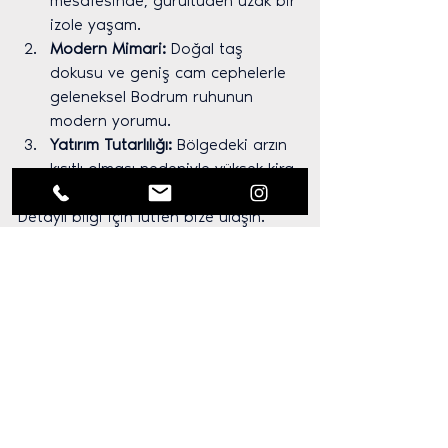
mesafesinde, gürültüden uzak bir 
izole yaşam.
Modern Mimari:
 Doğal taş 
dokusu ve geniş cam cephelerle 
geleneksel Bodrum ruhunun 
modern yorumu.
Yatırım Tutarlılığı:
 Bölgedeki arzın 
kısıtlı olması nedeniyle yüksek kira 
çarpanı ve prim potansiyeli.
Detaylı bilgi için lütfen bize ulaşın.
the most bodrum yalıkavak
bodrum villa
yalıkavak
usg insaat
bodrum yazlık
bodrum satılık
bodrum luxury real estate
uğur şirketler grubu
bodrumda ev sahibi ol
bodrum residence
bodrumda yaşam
bodrumdayaşam
themostbodrumyalıkavak
bodrum konut projeleri